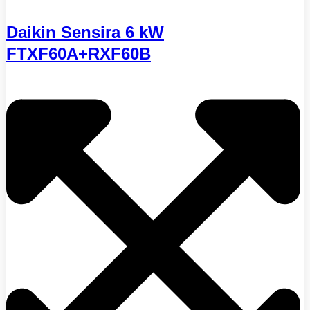
Daikin Sensira 6 kW
FTXF60A+RXF60B
Zásady používania súborov cookie