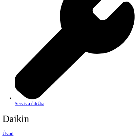
Servis a údržba
Daikin
Úvod