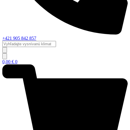
+421 905 842 857
Vyhľadajte
vysnívanú
klimatizáciu...
0,00
€
0