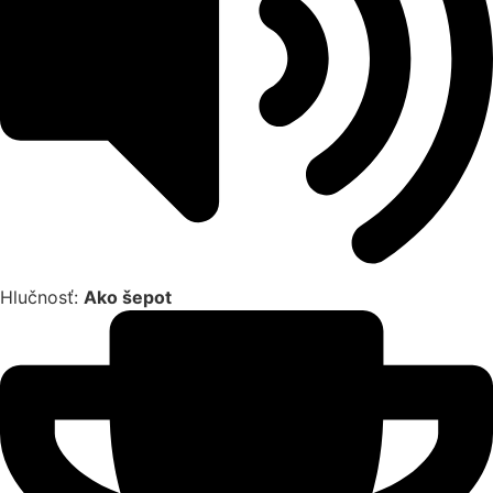
Hlučnosť:
Ako šepot