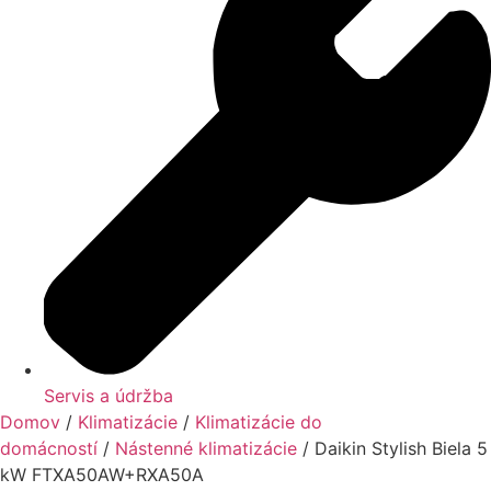
Servis a údržba
Domov
/
Klimatizácie
/
Klimatizácie do
domácností
/
Nástenné klimatizácie
/ Daikin Stylish Biela 5
kW FTXA50AW+RXA50A