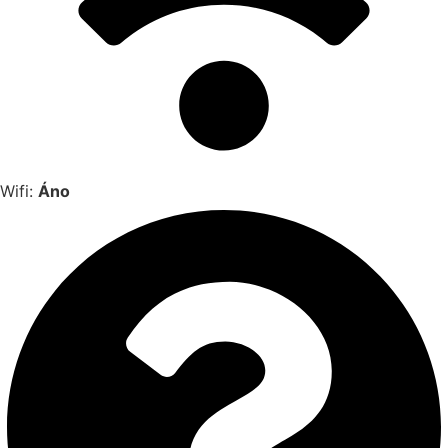
Wifi:
Áno