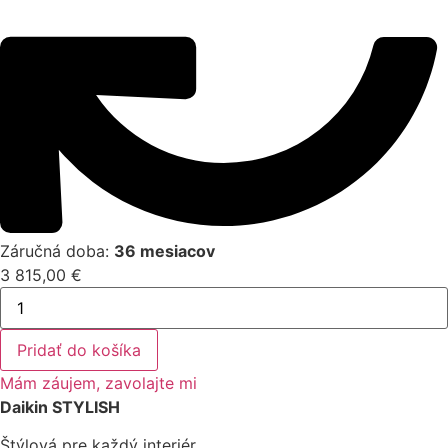
Záručná doba:
36 mesiacov
3 815,00
€
množstvo
Daikin
Stylish
Biela
Pridať do košíka
5
kW
Mám záujem, zavolajte mi
FTXA50AW+RXA50A
Daikin STYLISH
Štýlová pre každý interiér