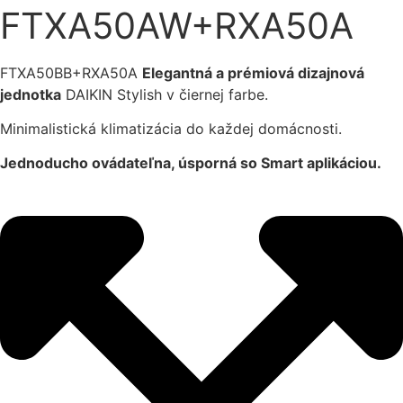
FTXA50AW+RXA50A
FTXA50BB+RXA50A
Elegantná a prémiová dizajnová
jednotka
DAIKIN Stylish v čiernej farbe.
Minimalistická klimatizácia do každej domácnosti.
Jednoducho ovádateľna, úsporná so Smart aplikáciou.