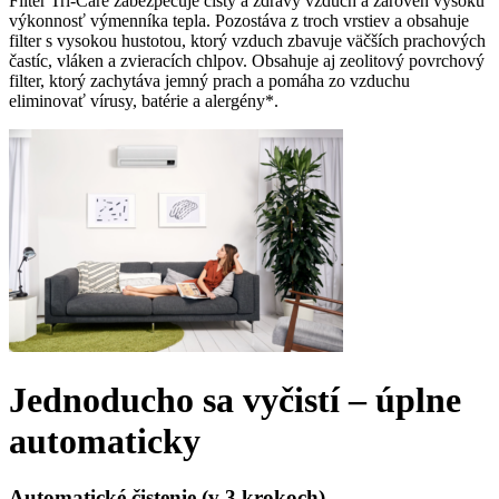
Filter Tri-Care zabezpečuje čistý a zdravý vzduch a zároveň vysokú
výkonnosť výmenníka tepla. Pozostáva z troch vrstiev a obsahuje
filter s vysokou hustotou, ktorý vzduch zbavuje väčších prachových
častíc, vláken a zvieracích chlpov. Obsahuje aj zeolitový povrchový
filter, ktorý zachytáva jemný prach a pomáha zo vzduchu
eliminovať vírusy, batérie a alergény*.
Jednoducho sa vyčistí – úplne
automaticky
Automatické čistenie (v 3 krokoch)