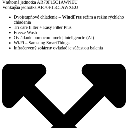
Vnútorná jednotka AR70F15C1AWNEU
Vonkajšia jednotka AR70F15C1AWXEU
Dvojstupňové chladenie –
WindFree
režim a režim rýchleho
chladenia
Tri-care fi lter + Easy Filter Plus
Freeze Wash
Ovládanie pomocou umelej inteligencie (AI)
Wi-Fi – Samsung SmartThings
Infračervený
solárny
ovládač je súčasťou balenia