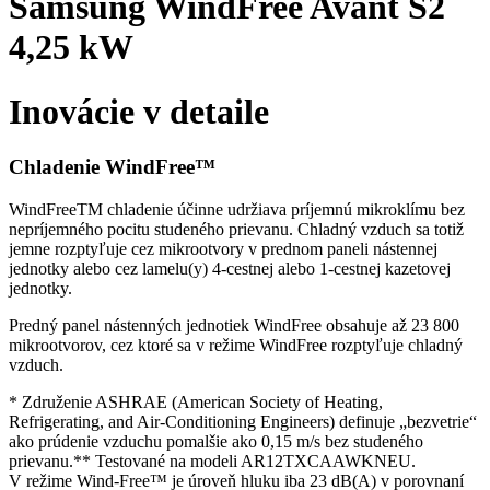
Samsung WindFree Avant S2
4,25 kW
Inovácie v detaile
Chladenie WindFree™
WindFreeTM chladenie účinne udržiava príjemnú mikroklímu bez
nepríjemného pocitu studeného prievanu. Chladný vzduch sa totiž
jemne rozptyľuje cez mikrootvory v prednom paneli nástennej
jednotky alebo cez lamelu(y) 4-cestnej alebo 1-cestnej kazetovej
jednotky.
Predný panel nástenných jednotiek WindFree obsahuje až 23 800
mikrootvorov, cez ktoré sa v režime WindFree rozptyľuje chladný
vzduch.
* Združenie ASHRAE (American Society of Heating,
Refrigerating, and Air-Conditioning Engineers) definuje „bezvetrie“
ako prúdenie vzduchu pomalšie ako 0,15 m/s bez studeného
prievanu.** Testované na modeli AR12TXCAAWKNEU.
V režime Wind-Free™ je úroveň hluku iba 23 dB(A) v porovnaní