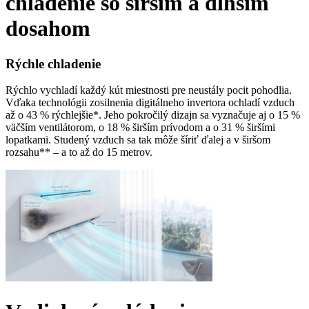
chladenie so širším a dlhším
dosahom
Rýchle chladenie
Rýchlo vychladí každý kút miestnosti pre neustály pocit pohodlia.
Vďaka technológii zosilnenia digitálneho invertora ochladí vzduch
až o 43 % rýchlejšie*. Jeho pokročilý dizajn sa vyznačuje aj o 15 %
väčším ventilátorom, o 18 % širším prívodom a o 31 % širšími
lopatkami. Studený vzduch sa tak môže šíriť ďalej a v širšom
rozsahu** – a to až do 15 metrov.