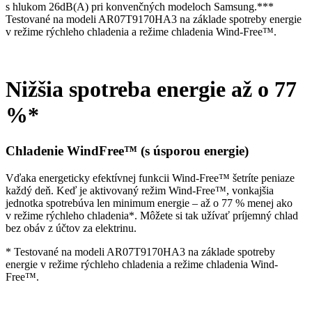
s hlukom 26dB(A) pri konvenčných modeloch Samsung.***
Testované na modeli AR07T9170HA3 na základe spotreby energie
v režime rýchleho chladenia a režime chladenia Wind-Free™.
Nižšia spotreba energie až o 77
%*
Chladenie WindFree™ (s úsporou energie)
Vďaka energeticky efektívnej funkcii Wind-Free™ šetríte peniaze
každý deň. Keď je aktivovaný režim Wind-Free™, vonkajšia
jednotka spotrebúva len minimum energie – až o 77 % menej ako
v režime rýchleho chladenia*. Môžete si tak užívať príjemný chlad
bez obáv z účtov za elektrinu.
* Testované na modeli AR07T9170HA3 na základe spotreby
energie v režime rýchleho chladenia a režime chladenia Wind-
Free™.