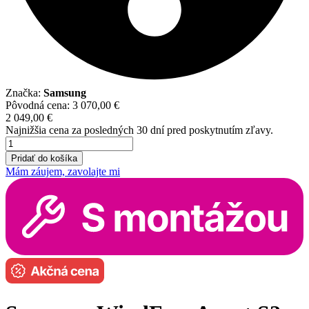
Značka:
Samsung
Pôvodná cena:
3 070,00
€
2 049,00
€
Najnižšia cena za posledných 30 dní pred poskytnutím zľavy.
množstvo
Samsung
Pridať do košíka
WindFree
Mám záujem, zavolajte mi
Avant
S2
4,25
kW
s
montážou