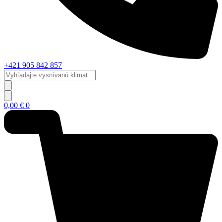
+421 905 842 857
Vyhľadajte
vysnívanú
klimatizáciu...
0,00
€
0