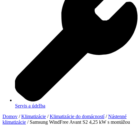
Servis a údržba
Domov
/
Klimatizácie
/
Klimatizácie do domácností
/
Nástenné
klimatizácie
/ Samsung WindFree Avant S2 4,25 kW s montážou