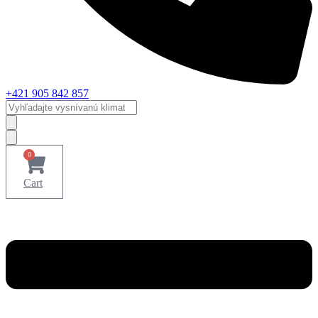
+421 905 842 857
Vyhľadajte
vysnívanú
klimatizáciu...
0
Cart