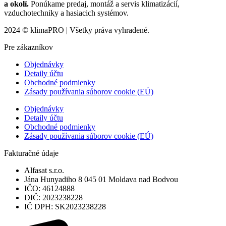
a okolí.
Ponúkame predaj, montáž a servis klimatizácií,
vzduchotechniky a hasiacich systémov.
2024 © klimaPRO | Všetky práva vyhradené.
Pre zákazníkov
Objednávky
Detaily účtu
Obchodné podmienky
Zásady používania súborov cookie (EÚ)
Objednávky
Detaily účtu
Obchodné podmienky
Zásady používania súborov cookie (EÚ)
Fakturačné údaje
Alfasat s.r.o.
Jána Hunyadiho 8 045 01 Moldava nad Bodvou
IČO: 46124888
DIČ: 2023238228
IČ DPH: SK2023238228