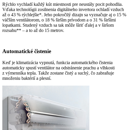
Rýchlo vychladí každý kút miestnosti pre neustály pocit pohodlia.
Vďaka technológii zosilnenia digitálneho invertora ochladí vzduch
až o 43 % rýchlejšie*. Jeho pokročilý dizajn sa vyznačuje aj o 15 %
väčším ventilátorom, o 18 % širším prívodom a o 31 % širšími
lopatkami. Studený vzduch sa tak môže šíriť ďalej a v širšom
rozsahu** – a to až do 15 metrov.
Automatické čistenie
Keď je klimatizácia vypnutá, funkcia automatického čistenia
automaticky spustí ventilátor na odstránenie prachu a vlhkosti
z výmenníka tepla. Takže zostane čistý a suchý, čo zabraňuje
množeniu baktérií a plesní.