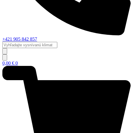
+421 905 842 857
Vyhľadajte
vysnívanú
klimatizáciu...
0,00
€
0