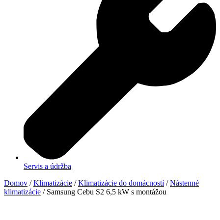
Servis a údržba
Domov
/
Klimatizácie
/
Klimatizácie do domácností
/
Nástenné
klimatizácie
/ Samsung Cebu S2 6,5 kW s montážou