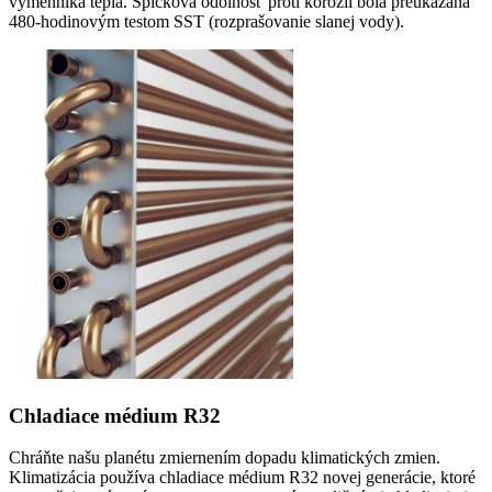
výmenníka tepla. Špičková odolnosť proti korózii bola preukázaná
480-hodinovým testom SST (rozprašovanie slanej vody).
Chladiace médium R32
Chráňte našu planétu zmiernením dopadu klimatických zmien.
Klimatizácia používa chladiace médium R32 novej generácie, ktoré