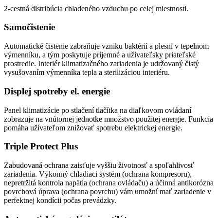
2-cestná distribúcia chladeného vzduchu po celej miestnosti.
Samočistenie
Automatické čistenie zabraňuje vzniku baktérií a plesní v tepelnom
výmenníku, a tým poskytuje príjemné a užívateľsky priateľské
prostredie. Interiér klimatizačného zariadenia je udržovaný čistý
vysušovaním výmenníka tepla a sterilizáciou interiéru.
Displej spotreby el. energie
Panel klimatizácie po stlačení tlačítka na diaľkovom ovládaní
zobrazuje na vnútornej jednotke množstvo použitej energie. Funkcia
pomáha užívateľom znižovať spotrebu elektrickej energie.
Triple Protect Plus
Zabudovaná ochrana zaisťuje vyššiu životnosť a spoľahlivosť
zariadenia. Výkonný chladiaci systém (ochrana kompresoru),
nepretržitá kontrola napätia (ochrana ovládaču) a účinná antikorózna
povrchová úprava (ochrana povrchu) vám umožní mať zariadenie v
perfektnej kondícii počas prevádzky.