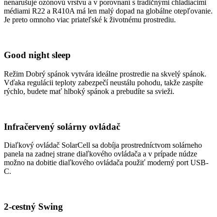
nenarušuje ozónovú vrstvu a v porovnaní s tradičnými chladiacimi
médiami R22 a R410A má len malý dopad na globálne otepľovanie.
Je preto omnoho viac priateľské k životnému prostrediu.
Good night sleep
Režim Dobrý spánok vytvára ideálne prostredie na skvelý spánok.
Vďaka regulácii teploty zabezpečí neustálu pohodu, takže zaspíte
rýchlo, budete mať hlboký spánok a prebudíte sa svieži.
Infračervený solárny ovládač
Diaľkový ovládač SolarCell sa dobíja prostredníctvom solárneho
panela na zadnej strane diaľkového ovládača a v prípade núdze
možno na dobitie diaľkového ovládača použiť moderný port USB-
C.
2-cestný Swing