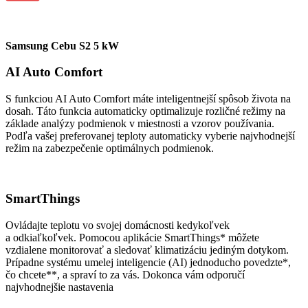
Samsung Cebu S2 5 kW
AI Auto Comfort
S funkciou AI Auto Comfort máte inteligentnejší spôsob života na
dosah. Táto funkcia automaticky optimalizuje rozličné režimy na
základe analýzy podmienok v miestnosti a vzorov používania.
Podľa vašej preferovanej teploty automaticky vyberie najvhodnejší
režim na zabezpečenie optimálnych podmienok.
SmartThings
Ovládajte teplotu vo svojej domácnosti kedykoľvek
a odkiaľkoľvek. Pomocou aplikácie SmartThings* môžete
vzdialene monitorovať a sledovať klimatizáciu jediným dotykom.
Prípadne systému umelej inteligencie (AI) jednoducho povedzte*,
čo chcete**, a spraví to za vás. Dokonca vám odporučí
najvhodnejšie nastavenia