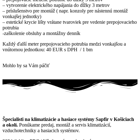
– vytvorenie elektrického napájania do dĺžky 3 metrov
– príslušenstvo pre montáž ( napr. konzoly pre nástennú montáž
vonkajšej jednotky)
– estetické krycie lišty vrátane tvaroviek pre vedenie prepojovacieho
potrubia
-zaškolenie obsluhy a montážny denník
Každý ďalší meter prepojovacieho potrubia medzi vonkajšou a
vnútornou jednotkou: 40 EUR s DPH / 1 bm
Mohlo by sa Vám páčiť
Špecialisti na klimatizácie a hasiace systémy Sapfir v Košiciach
a okolí.
Ponúkame predaj, montáž a servis klimatizácií,
vzduchotechniky a hasiacich systémov.