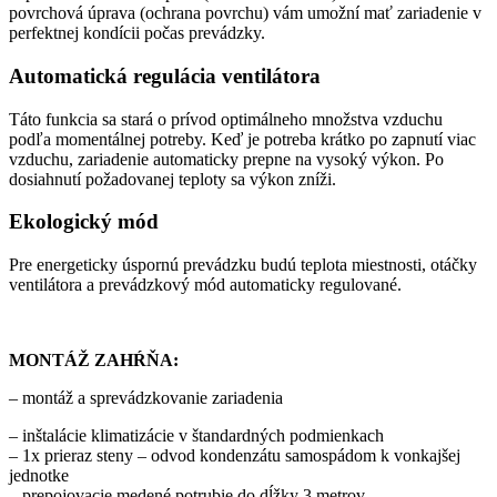
povrchová úprava (ochrana povrchu) vám umožní mať zariadenie v
perfektnej kondícii počas prevádzky.
Automatická regulácia ventilátora
Táto funkcia sa stará o prívod optimálneho množstva vzduchu
podľa momentálnej potreby. Keď je potreba krátko po zapnutí viac
vzduchu, zariadenie automaticky prepne na vysoký výkon. Po
dosiahnutí požadovanej teploty sa výkon zníži.
Ekologický mód
Pre energeticky úspornú prevádzku budú teplota miestnosti, otáčky
ventilátora a prevádzkový mód automaticky regulované.
MONTÁŽ ZAHŔŇA:
– montáž a sprevádzkovanie zariadenia
– inštalácie klimatizácie v štandardných podmienkach
– 1x prieraz steny – odvod kondenzátu samospádom k vonkajšej
jednotke
– prepojovacie medené potrubie do dĺžky 3 metrov