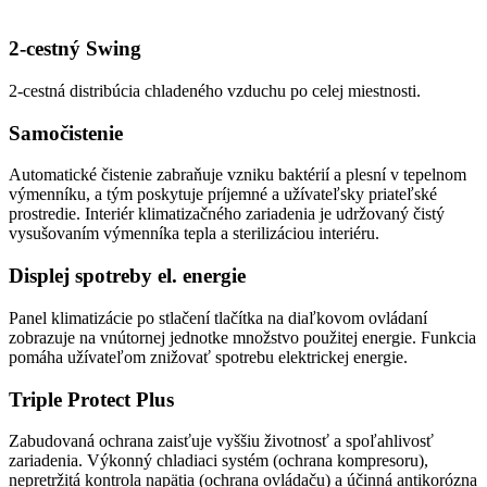
2-cestný Swing
2-cestná distribúcia chladeného vzduchu po celej miestnosti.
Samočistenie
Automatické čistenie zabraňuje vzniku baktérií a plesní v tepelnom
výmenníku, a tým poskytuje príjemné a užívateľsky priateľské
prostredie. Interiér klimatizačného zariadenia je udržovaný čistý
vysušovaním výmenníka tepla a sterilizáciou interiéru.
Displej spotreby el. energie
Panel klimatizácie po stlačení tlačítka na diaľkovom ovládaní
zobrazuje na vnútornej jednotke množstvo použitej energie. Funkcia
pomáha užívateľom znižovať spotrebu elektrickej energie.
Triple Protect Plus
Zabudovaná ochrana zaisťuje vyššiu životnosť a spoľahlivosť
zariadenia. Výkonný chladiaci systém (ochrana kompresoru),
nepretržitá kontrola napätia (ochrana ovládaču) a účinná antikorózna