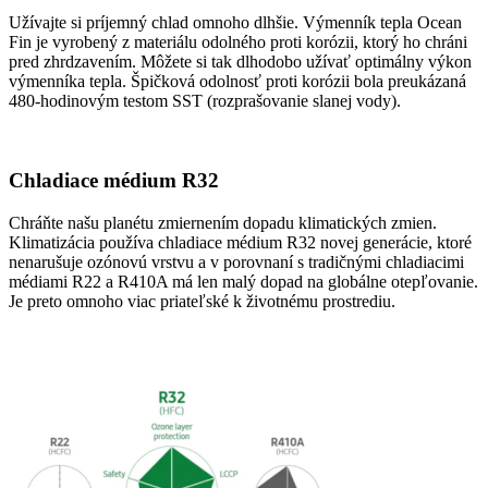
Užívajte si príjemný chlad omnoho dlhšie. Výmenník tepla Ocean
Fin je vyrobený z materiálu odolného proti korózii, ktorý ho chráni
pred zhrdzavením. Môžete si tak dlhodobo užívať optimálny výkon
výmenníka tepla. Špičková odolnosť proti korózii bola preukázaná
480-hodinovým testom SST (rozprašovanie slanej vody).
Chladiace médium R32
Chráňte našu planétu zmiernením dopadu klimatických zmien.
Klimatizácia používa chladiace médium R32 novej generácie, ktoré
nenarušuje ozónovú vrstvu a v porovnaní s tradičnými chladiacimi
médiami R22 a R410A má len malý dopad na globálne otepľovanie.
Je preto omnoho viac priateľské k životnému prostrediu.