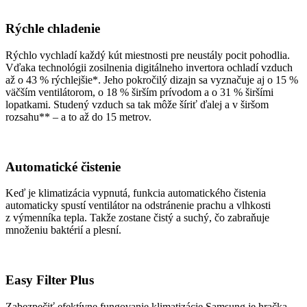
Rýchle chladenie
Rýchlo vychladí každý kút miestnosti pre neustály pocit pohodlia.
Vďaka technológii zosilnenia digitálneho invertora ochladí vzduch
až o 43 % rýchlejšie*. Jeho pokročilý dizajn sa vyznačuje aj o 15 %
väčším ventilátorom, o 18 % širším prívodom a o 31 % širšími
lopatkami. Studený vzduch sa tak môže šíriť ďalej a v širšom
rozsahu** – a to až do 15 metrov.
Automatické čistenie
Keď je klimatizácia vypnutá, funkcia automatického čistenia
automaticky spustí ventilátor na odstránenie prachu a vlhkosti
z výmenníka tepla. Takže zostane čistý a suchý, čo zabraňuje
množeniu baktérií a plesní.
Easy Filter Plus
Zabezpečiť efektívne fungovanie klimatizácie Samsung je hračka.