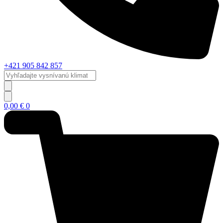
+421 905 842 857
Vyhľadajte
vysnívanú
klimatizáciu...
0,00
€
0