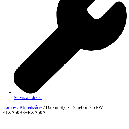
Servis a údržba
Domov
/
Klimatizácie
/ Daikin Stylish Strieborná 5 kW
FTXA50BS+RXA50A