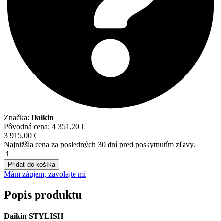
Značka:
Daikin
Pôvodná cena:
4 351,20
€
3 915,00
€
Najnižšia cena za posledných 30 dní pred poskytnutím zľavy.
množstvo
Daikin
Pridať do košíka
Stylish
Mám záujem, zavolajte mi
Strieborná
5
Popis produktu
kW
FTXA50BS+RXA50A
Daikin STYLISH