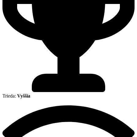
Trieda:
Vyššia