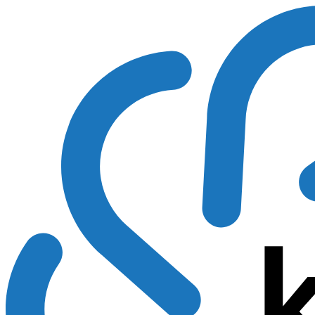
Preskočiť
na
obsah