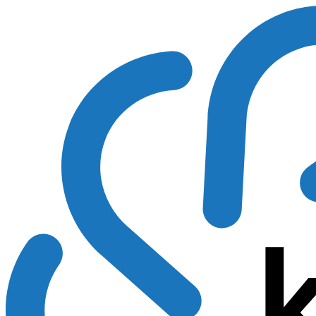
Preskočiť
na
obsah