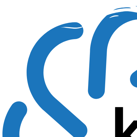
Preskočiť
na
obsah