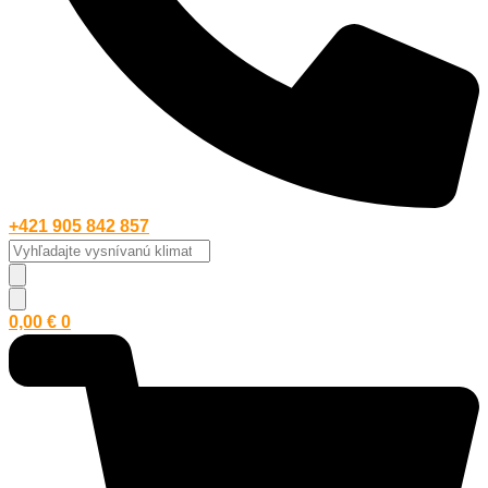
+421 905 842 857
Vyhľadajte
vysnívanú
klimatizáciu...
0,00
€
0