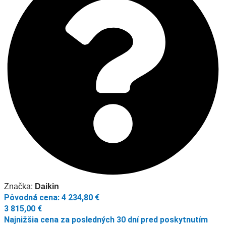
Značka:
Daikin
Pôvodná cena:
4 234,80
€
3 815,00
€
Najnižšia cena za posledných 30 dní pred poskytnutím