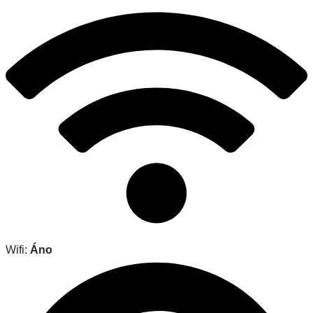
Wifi:
Áno