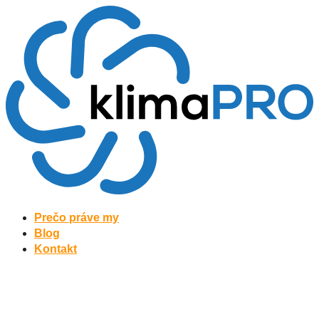
Preskočiť
na
obsah
Prečo práve my
Blog
Kontakt