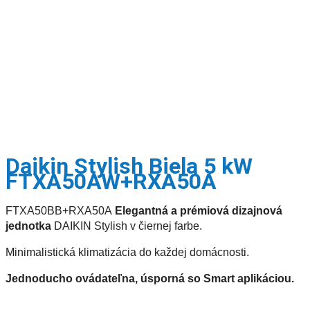
Daikin Stylish Biela 5 kW
FTXA50AW+RXA50A
FTXA50BB+RXA50A
Elegantná a prémiová dizajnová
jednotka
DAIKIN Stylish v čiernej farbe.
Minimalistická klimatizácia do každej domácnosti.
Jednoducho ovádateľna, úsporná so Smart aplikáciou.