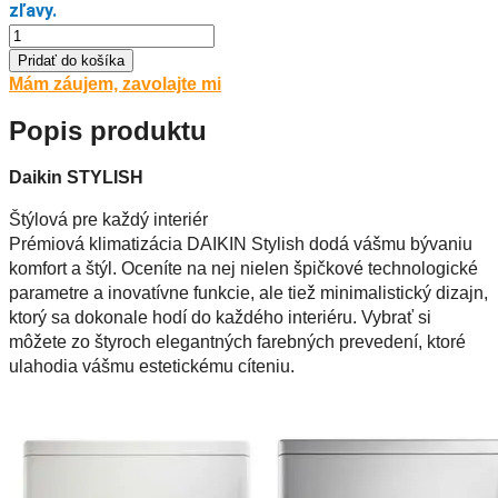
zľavy.
množstvo
Daikin
Pridať do košíka
Stylish
Mám záujem, zavolajte mi
Biela
Popis produktu
5
kW
Daikin STYLISH
FTXA50AW+RXA50A
Štýlová pre každý interiér
Prémiová klimatizácia DAIKIN Stylish dodá vášmu bývaniu
komfort a štýl. Oceníte na nej nielen špičkové technologické
parametre a inovatívne funkcie, ale tiež minimalistický dizajn,
ktorý sa dokonale hodí do každého interiéru. Vybrať si
môžete zo štyroch elegantných farebných prevedení, ktoré
ulahodia vášmu estetickému cíteniu.