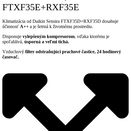
FTXF35E+RXF35E
Klimatizácia od Daikin Sensira FTXF35D+RXF35D dosahuje
účinnosť
A++
a je šetrná k životnému prostrediu.
Disponuje
vylepšeným kompresorom
, vďaka ktorému je
spoľahlivá,
úsporná a veľmi tichá.
Vzduchový
filter odstraňujúci prachové častice, 24 hodinový
časovač.