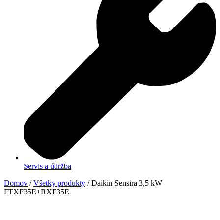
Servis a údržba
Domov
/
Všetky produkty
/ Daikin Sensira 3,5 kW
FTXF35E+RXF35E