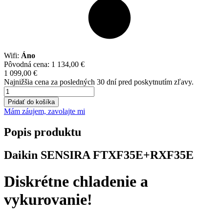
Wifi:
Áno
Pôvodná cena:
1 134,00
€
1 099,00
€
Najnižšia cena za posledných 30 dní pred poskytnutím zľavy.
množstvo
Daikin
Pridať do košíka
Sensira
Mám záujem, zavolajte mi
3,5
kW
Popis produktu
FTXF35E+RXF35E
Daikin SENSIRA FTXF35E+RXF35E
Diskrétne chladenie a
vykurovanie!