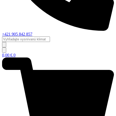
+421 905 842 857
Vyhľadajte
vysnívanú
klimatizáciu...
0,00
€
0