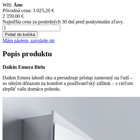
Wifi:
Áno
Pôvodná cena:
3 025,20
€
2 359,00
€
Najnižšia cena za posledných 30 dní pred poskytnutím zľavy.
množstvo
Daikin
Pridať do košíka
Emura
Mám záujem, zavolajte mi
Biela
2,5
Popis produktu
kW
FTXJ25AB+RXJ25AB
Daikin Emura Biela
Daikin Emura lahodí oku a presadzuje prístup zameraný na ľudí –
so silným dôrazom na komfort a používateľský zážitok – s cieľom
zlepšiť vašu domácu pohodu.