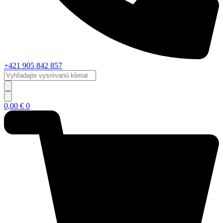
+421 905 842 857
Vyhľadajte
vysnívanú
klimatizáciu...
0,00
€
0