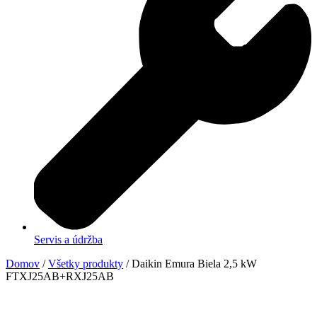
Servis a údržba
Domov
/
Všetky produkty
/ Daikin Emura Biela 2,5 kW
FTXJ25AB+RXJ25AB