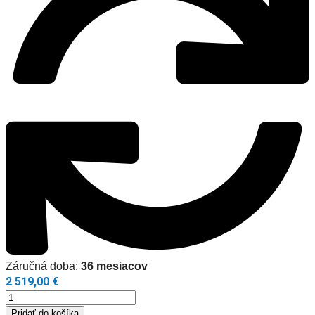
Záručná doba:
36 mesiacov
2 519,00
€
množstvo
Daikin
Pridať do košíka