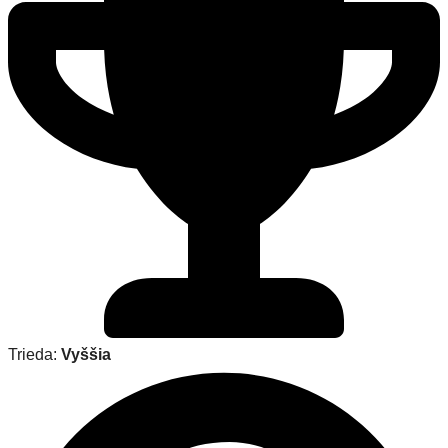
Trieda:
Vyššia