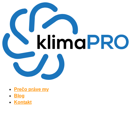
Preskočiť
na
obsah
Prečo práve my
Blog
Kontakt