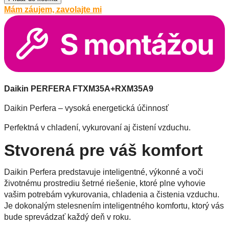
Perfera
Mám záujem, zavolajte mi
3,5
kW
FTXM35A+RXM35A9
s
montážou
Daikin PERFERA FTXM35A+RXM35A9
Daikin Perfera – vysoká energetická účinnosť
Perfektná v chladení, vykurovaní aj čistení vzduchu.
Stvorená pre váš komfort
Daikin Perfera predstavuje inteligentné, výkonné a voči
životnému prostrediu šetrné riešenie, ktoré plne vyhovie
vašim potrebám vykurovania, chladenia a čistenia vzduchu.
Je dokonalým stelesnením inteligentného komfortu, ktorý vás
bude sprevádzať každý deň v roku.