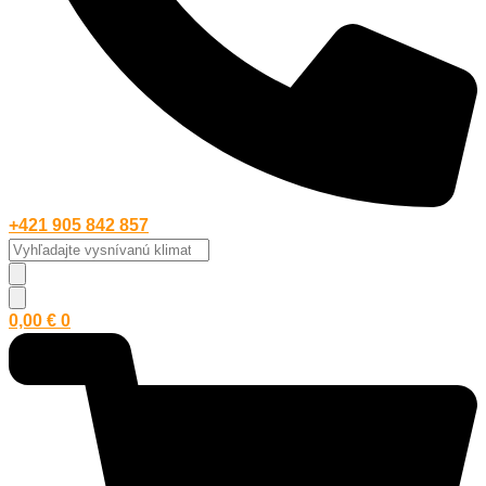
+421 905 842 857
Vyhľadajte
vysnívanú
klimatizáciu...
0,00
€
0