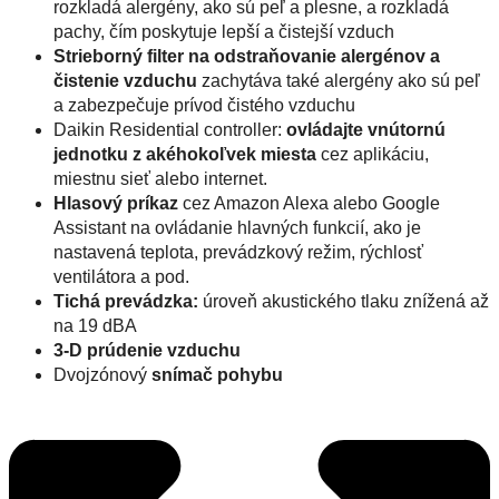
rozkladá alergény, ako sú peľ a plesne, a rozkladá
pachy, čím poskytuje lepší a čistejší vzduch
Strieborný filter na odstraňovanie alergénov a
čistenie vzduchu
zachytáva také alergény ako sú peľ
a zabezpečuje prívod čistého vzduchu
Daikin Residential controller:
ovládajte vnútornú
jednotku z akéhokoľvek miesta
cez aplikáciu,
miestnu sieť alebo internet.
Hlasový príkaz
cez Amazon Alexa alebo Google
Assistant na ovládanie hlavných funkcií, ako je
nastavená teplota, prevádzkový režim, rýchlosť
ventilátora a pod.
Tichá prevádzka:
úroveň akustického tlaku znížená až
na 19 dBA
3-D prúdenie vzduchu
Dvojzónový
snímač pohybu