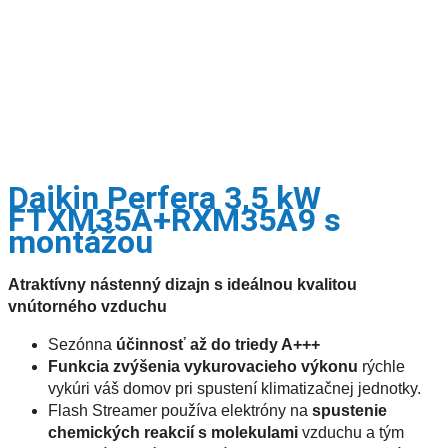
Daikin Perfera 3,5 kW
FTXM35A+RXM35A9 s
montážou
Atraktívny nástenný dizajn s ideálnou kvalitou
vnútorného vzduchu
Sezónna
účinnosť až do triedy A+++
Funkcia zvýšenia vykurovacieho výkonu
rýchle
vykúri váš domov pri spustení klimatizačnej jednotky.
Flash Streamer používa elektróny na
spustenie
chemických reakcií s molekulami
vzduchu a tým