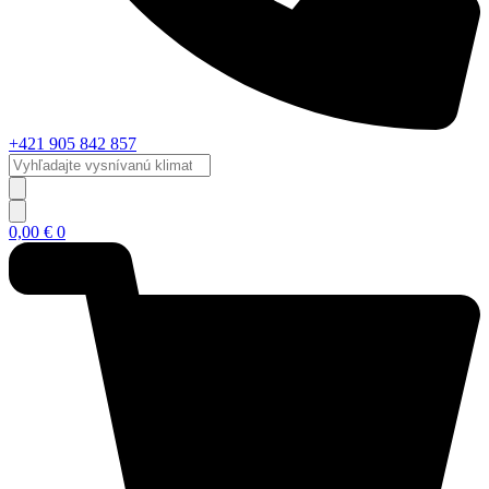
+421 905 842 857
Vyhľadajte
vysnívanú
klimatizáciu...
0,00
€
0