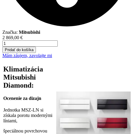
Značka:
Mitsubishi
2 869,00
€
množstvo
Mitsubishi
Pridať do košíka
Diamond
Mám záujem, zavolajte mi
Hyperheating
čierna
Klimatizácia
3,5
kW
Mitsubishi
(MSZ-
Diamond:
LN35VG2B
+
MUZ-
Ocenenie za dizajn
LN35VGHZ)
Jednotka MSZ-LN si
získala porotu modernými
líniami,
špeciálnou povrchovou