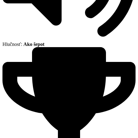
Hlučnosť:
Ako šepot