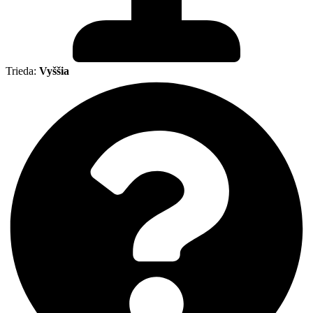
Trieda:
Vyššia