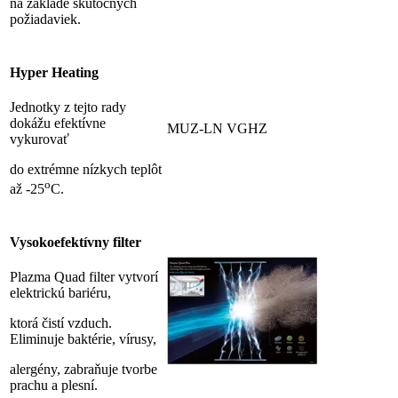
na základe skutočných
požiadaviek.
Hyper Heating
Jednotky z tejto rady
dokážu efektívne
MUZ-LN VGHZ
vykurovať
do extrémne nízkych teplôt
o
až -25
C.
Vysokoefektívny filter
Plazma Quad filter vytvorí
elektrickú bariéru,
ktorá čistí vzduch.
Eliminuje baktérie, vírusy,
alergény, zabraňuje tvorbe
prachu a plesní.