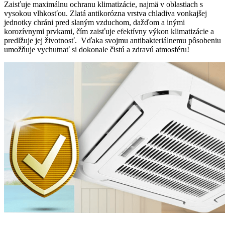
Zaisťuje maximálnu ochranu klimatizácie, najmä v oblastiach s
vysokou vlhkosťou. Zlatá antikorózna vrstva chladiva vonkajšej
jednotky chráni pred slaným vzduchom, dažďom a inými
korozívnymi prvkami, čím zaisťuje efektívny výkon klimatizácie a
predlžuje jej životnosť. Vďaka svojmu antibakteriálnemu pôsobeniu
umožňuje vychutnať si dokonale čistú a zdravú atmosféru!