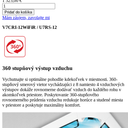
1 325,00
€
množstvo
Inventor
Pridať do košíka
Cassette
Mám záujem, zavolajte mi
3,5
kW
V7CRI-12WiFiR / U7RS-12
LV5MCI32-
12WiFiR
360 stupňový výstup vzduchu
Vychutnajte si optimálne pohodlie kdekoľvek v miestnosti. 360-
stupňový smerový vietor vychádzajúci z 8 namiesto 4 vzduchových
výstupov dokáže rovnomerne dodávať vzduch do každého rohu v
akomkoľvek priestore. Poskytovanie 360-stupňového
rovnomerného prúdenia vzduchu redukuje horúce a studené miesta
v priestore a poskytuje maximálny komfort.