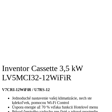
Inventor Cassette 3,5 kW
LV5MCI32-12WiFiR
V7CRI-12WiFiR / U7RS-12
Jednoduché nastavenie vašej klimatizácie, nech ste
kdekoľvek, pomocou Wi-Fi Control
Úspora energie až 70 % vďaka funkcii Hotelové menu
Prívod čerstvého vzduchu pre čisté a zdravé prostredie