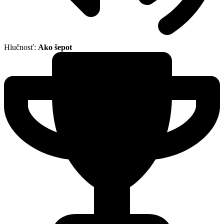
Hlučnosť:
Ako šepot