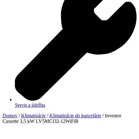
Servis a údržba
Domov
/
Klimatizácie
/
Klimatizácie do kancelárie
/ Inventor
Cassette 3,5 kW LV5MCI32-12WiFiR