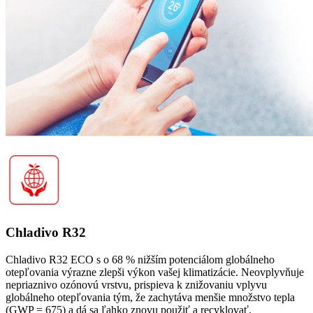
Chladivo R32
Chladivo R32 ECO s o 68 % nižším potenciálom globálneho
otepľovania výrazne zlepši výkon vašej klimatizácie. Neovplyvňuje
nepriaznivo ozónovú vrstvu, prispieva k znižovaniu vplyvu
globálneho otepľovania tým, že zachytáva menšie množstvo tepla
(GWP = 675) a dá sa ľahko znovu použiť a recyklovať.