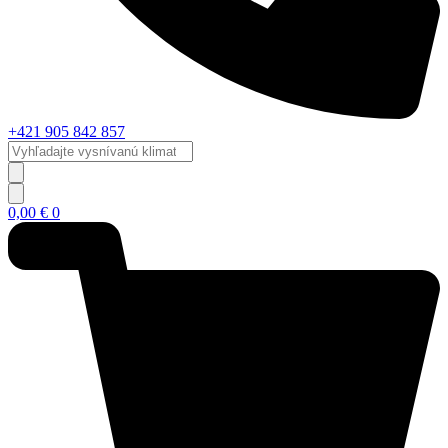
+421 905 842 857
Vyhľadajte
vysnívanú
klimatizáciu...
0,00
€
0