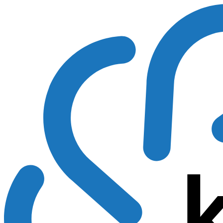
Preskočiť
na
obsah