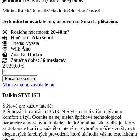
jednotka
DAIKIN Stylish v bielej farbe.
Minimalistická klimatizácia do každej domácnosti.
Jednoducho ovádateľna, úsporná so Smart aplikáciou.
Rozloha miestnosti:
20-40 m²
Hlučnosť:
Ako šepot
Trieda:
Vyššia
Wifi:
Áno
Značka:
Daikin
Záručná doba:
36 mesiacov
2 939,00
€
množstvo
Daikin
Pridať do košíka
Stylish
Mám záujem, zavolajte mi
Biela
3,5
Daikin STYLISH
kW
FTXA35AW+RXA35A
Štýlová pre každý interiér
Prémiová klimatizácia DAIKIN Stylish dodá vášmu bývaniu
komfort a štýl. Oceníte na nej nielen špičkové technologické
parametre a inovatívne funkcie, ale tiež minimalistický dizajn, ktorý
sa dokonale hodí do každého interiéru. Vybrať si môžete zo štyroch
elegantných farebných prevedení, ktoré ulahodia vášmu estetickému
cíteniu.