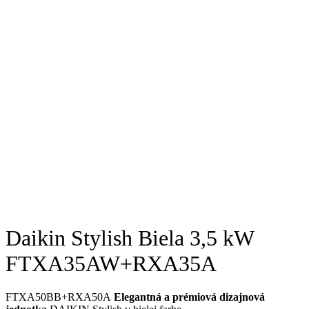
Daikin Stylish Biela 3,5 kW
FTXA35AW+RXA35A
FTXA50BB+RXA50A
Elegantná a prémiová dizajnová