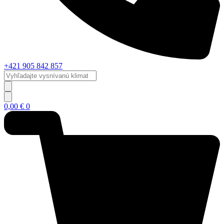
+421 905 842 857
Vyhľadajte
vysnívanú
klimatizáciu...
0,00
€
0