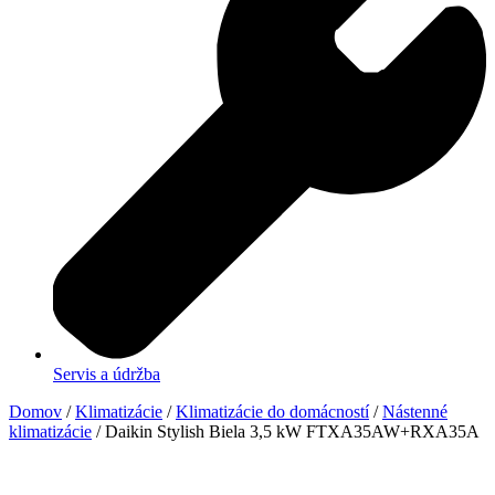
Servis a údržba
Domov
/
Klimatizácie
/
Klimatizácie do domácností
/
Nástenné
klimatizácie
/ Daikin Stylish Biela 3,5 kW FTXA35AW+RXA35A