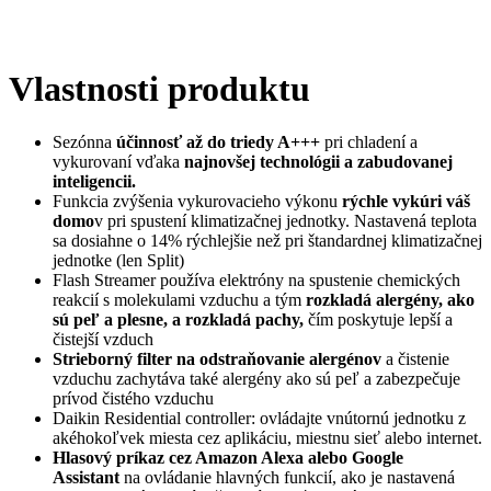
Vlastnosti produktu
Sezónna
účinnosť až do triedy A+++
pri chladení a
vykurovaní vďaka
najnovšej technológii a zabudovanej
inteligencii.
Funkcia zvýšenia vykurovacieho výkonu
rýchle vykúri váš
domo
v pri spustení klimatizačnej jednotky. Nastavená teplota
sa dosiahne o 14% rýchlejšie než pri štandardnej klimatizačnej
jednotke (len Split)
Flash Streamer používa elektróny na spustenie chemických
reakcií s molekulami vzduchu a tým
rozkladá alergény, ako
sú peľ a plesne, a rozkladá pachy,
čím poskytuje lepší a
čistejší vzduch
Strieborný filter na odstraňovanie alergénov
a čistenie
vzduchu zachytáva také alergény ako sú peľ a zabezpečuje
prívod čistého vzduchu
Daikin Residential controller: ovládajte vnútornú jednotku z
akéhokoľvek miesta cez aplikáciu, miestnu sieť alebo internet.
Hlasový príkaz cez Amazon Alexa alebo Google
Assistant
na ovládanie hlavných funkcií, ako je nastavená