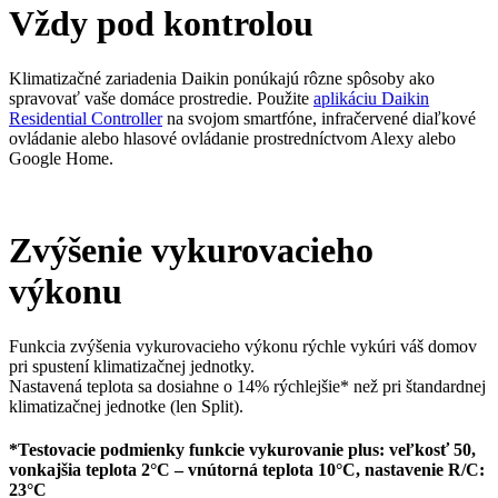
Vždy pod kontrolou
Klimatizačné zariadenia Daikin ponúkajú rôzne spôsoby ako
spravovať vaše domáce prostredie. Použite
aplikáciu Daikin
Residential Controller
na svojom smartfóne, infračervené diaľkové
ovládanie alebo hlasové ovládanie prostredníctvom Alexy alebo
Google Home.
Zvýšenie vykurovacieho
výkonu
Funkcia zvýšenia vykurovacieho výkonu rýchle vykúri váš domov
pri spustení klimatizačnej jednotky.
Nastavená teplota sa dosiahne o 14% rýchlejšie* než pri štandardnej
klimatizačnej jednotke (len Split).
*Testovacie podmienky funkcie vykurovanie plus: veľkosť 50,
vonkajšia teplota 2°C – vnútorná teplota 10°C, nastavenie R/C:
23°C