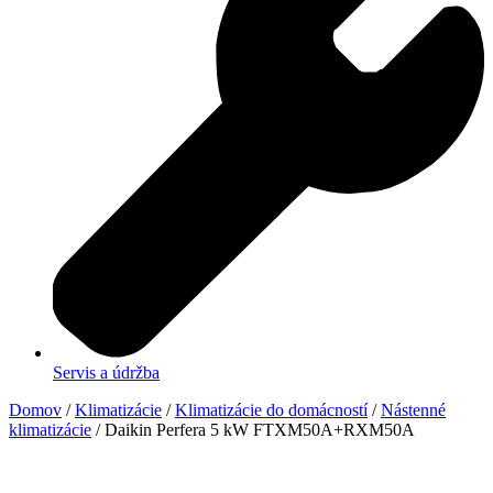
Servis a údržba
Domov
/
Klimatizácie
/
Klimatizácie do domácností
/
Nástenné
klimatizácie
/ Daikin Perfera 5 kW FTXM50A+RXM50A