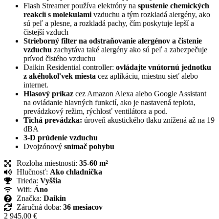
Flash Streamer používa elektróny na
spustenie chemických
reakcií s molekulami
vzduchu a tým rozkladá alergény, ako
sú peľ a plesne, a rozkladá pachy, čím poskytuje lepší a
čistejší vzduch
Strieborný filter na odstraňovanie alergénov a čistenie
vzduchu
zachytáva také alergény ako sú peľ a zabezpečuje
prívod čistého vzduchu
Daikin Residential controller:
ovládajte vnútornú jednotku
z akéhokoľvek miesta
cez aplikáciu, miestnu sieť alebo
internet.
Hlasový príkaz
cez Amazon Alexa alebo Google Assistant
na ovládanie hlavných funkcií, ako je nastavená teplota,
prevádzkový režim, rýchlosť ventilátora a pod.
Tichá prevádzka:
úroveň akustického tlaku znížená až na 19
dBA
3-D prúdenie vzduchu
Dvojzónový
snímač pohybu
Rozloha miestnosti:
35-60 m²
Hlučnosť:
Ako chladnička
Trieda:
Vyššia
Wifi:
Áno
Značka:
Daikin
Záručná doba:
36 mesiacov
2 945,00
€