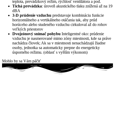
teplota, prevádzkový režim, rýchlosť ventilátora a pod.
Tichá prevádzka
: úroveň akustického tlaku znížená až na 19
dBA
3-D prúdenie vzduchu
predstavuje kombináciu funkcie
horizontálneho a vertikálneho otáčania tak, aby prúd
horúceho alebo studeného vzduchu cirkuloval až do rohov
veľkých priestorov
Dvojzónový snímač pohybu
Inteligentné oko: prúdenie
vzduchu je nasmerované mimo zóny miestnosti, kde sa práve
nachádza človek; Ak sa v miestnosti nenachádzajú žiadne
osoby, jednotka sa automaticky prepne do energeticky
úsporného režimu. (oblasť s vyšším výkonom)
Mohlo by sa Vám páčiť