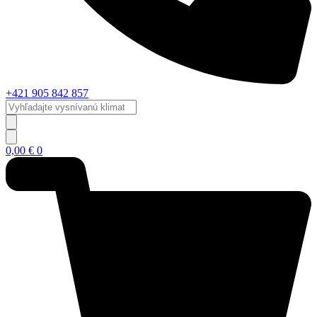
+421 905 842 857
Vyhľadajte
vysnívanú
klimatizáciu...
0,00
€
0