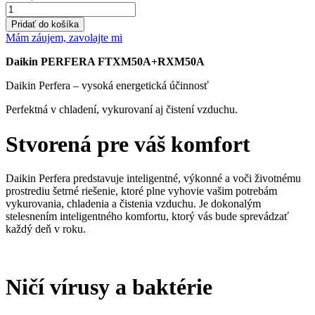
množstvo
Daikin
Pridať do košíka
Perfera
Mám záujem, zavolajte mi
5
kW
Daikin PERFERA FTXM50A+RXM50A
FTXM50A+RXM50A
Daikin Perfera – vysoká energetická účinnosť
Perfektná v chladení, vykurovaní aj čistení vzduchu.
Stvorená pre váš komfort
Daikin Perfera predstavuje inteligentné, výkonné a voči životnému
prostrediu šetrné riešenie, ktoré plne vyhovie vašim potrebám
vykurovania, chladenia a čistenia vzduchu. Je dokonalým
stelesnením inteligentného komfortu, ktorý vás bude sprevádzať
každý deň v roku.
Ničí vírusy a baktérie