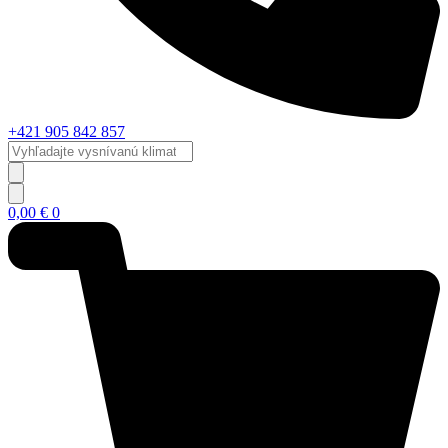
+421 905 842 857
Vyhľadajte
vysnívanú
klimatizáciu...
0,00
€
0