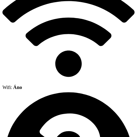
Wifi:
Áno