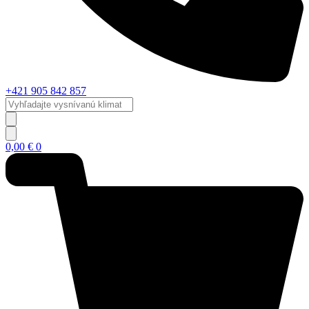
+421 905 842 857
Vyhľadajte
vysnívanú
klimatizáciu...
0,00
€
0