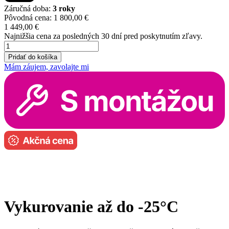
Záručná doba:
3 roky
Pôvodná cena:
1 800,00
€
1 449,00
€
Najnižšia cena za posledných 30 dní pred poskytnutím zľavy.
množstvo
Naitec
Pridať do košíka
New
Mám záujem, zavolajte mi
Smart
5
kW
s
montážou
Vykurovanie až do -25°C