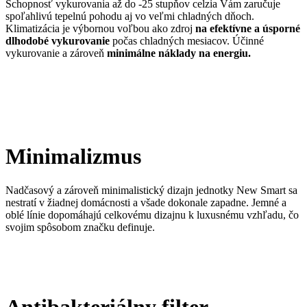
Schopnosť vykurovania až do -25 stupňov celzia Vám zaručuje
spoľahlivú tepelnú pohodu aj vo veľmi chladných dňoch.
Klimatizácia je výbornou voľbou ako zdroj
na efektívne a úsporné
dlhodobé vykurovanie
počas chladných mesiacov. Účinné
vykurovanie a zároveň
minimálne náklady na energiu.
Minimalizmus
Nadčasový a zároveň minimalistický dizajn jednotky New Smart sa
nestratí v žiadnej domácnosti a všade dokonale zapadne. Jemné a
oblé línie dopomáhajú celkovému dizajnu k luxusnému vzhľadu, čo
svojim spôsobom značku definuje.