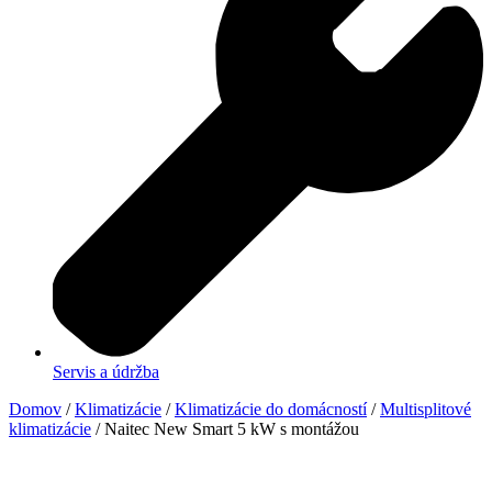
Servis a údržba
Domov
/
Klimatizácie
/
Klimatizácie do domácností
/
Multisplitové
klimatizácie
/ Naitec New Smart 5 kW s montážou