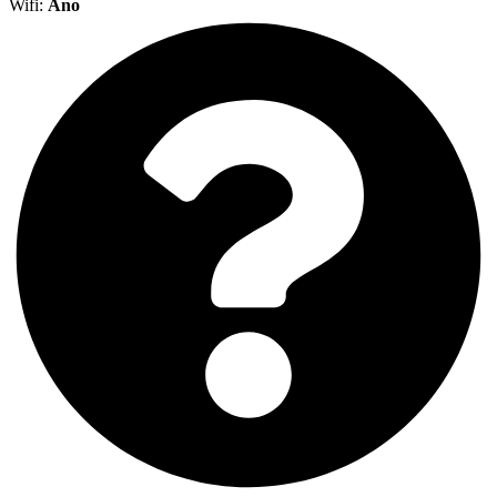
Wifi:
Áno