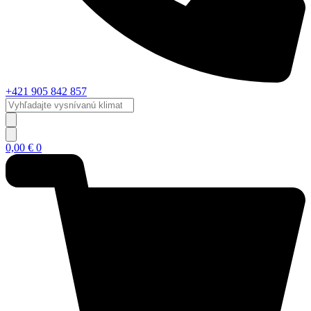
+421 905 842 857
Vyhľadajte
vysnívanú
klimatizáciu...
0,00
€
0