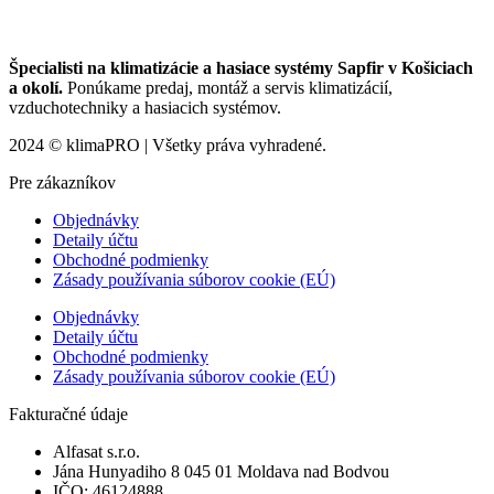
Špecialisti na klimatizácie a hasiace systémy Sapfir v Košiciach
a okolí.
Ponúkame predaj, montáž a servis klimatizácií,
vzduchotechniky a hasiacich systémov.
2024 © klimaPRO | Všetky práva vyhradené.
Pre zákazníkov
Objednávky
Detaily účtu
Obchodné podmienky
Zásady používania súborov cookie (EÚ)
Objednávky
Detaily účtu
Obchodné podmienky
Zásady používania súborov cookie (EÚ)
Fakturačné údaje
Alfasat s.r.o.
Jána Hunyadiho 8 045 01 Moldava nad Bodvou
IČO: 46124888