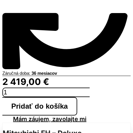
Záručná doba:
36 mesiacov
2 419,00
€
množstvo
MITSUBISHI
DeLuxe
Pridať do košíka
HYPER
HEATING
3,5kW
Mám záujem, zavolajte mi