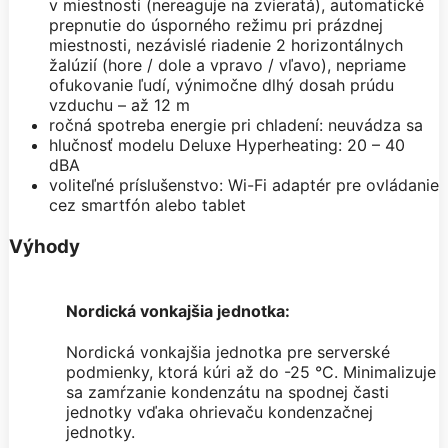
v miestnosti (nereaguje na zvieratá), automatické
prepnutie do úsporného režimu pri prázdnej
miestnosti, nezávislé riadenie 2 horizontálnych
žalúzií (hore / dole a vpravo / vľavo), nepriame
ofukovanie ľudí, výnimočne dlhý dosah prúdu
vzduchu – až 12 m
ročná spotreba energie pri chladení: neuvádza sa
hlučnosť modelu Deluxe Hyperheating: 20 – 40
dBA
voliteľné príslušenstvo: Wi-Fi adaptér pre ovládanie
cez smartfón alebo tablet
Výhody
Nordická vonkajšia jednotka:
Nordická vonkajšia jednotka pre serverské
podmienky, ktorá kúri až do -25 °C. Minimalizuje
sa zamŕzanie kondenzátu na spodnej časti
jednotky vďaka ohrievaču kondenzačnej
jednotky.