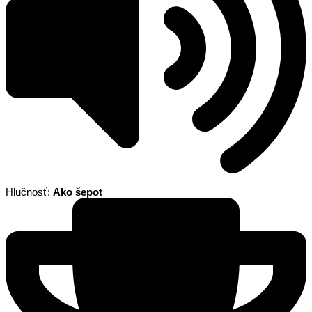
Hlučnosť:
Ako šepot