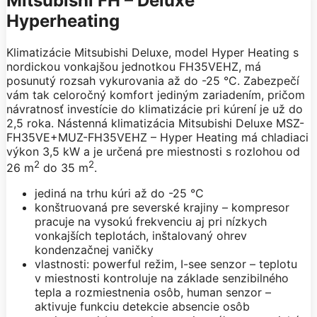
Mitsubishi FH – Deluxe
Hyperheating
Klimatizácie Mitsubishi Deluxe, model Hyper Heating s
nordickou vonkajšou jednotkou FH35VEHZ, má
posunutý rozsah vykurovania až do -25 °C. Zabezpečí
vám tak celoročný komfort jediným zariadením, pričom
návratnosť investície do klimatizácie pri kúrení je už do
2,5 roka. Nástenná klimatizácia Mitsubishi Deluxe MSZ-
FH35VE+MUZ-FH35VEHZ – Hyper Heating má chladiaci
výkon 3,5 kW a je určená pre miestnosti s rozlohou od
2
2
26 m
do 35 m
.
jediná na trhu kúri až do -25 °C
konštruovaná pre severské krajiny – kompresor
pracuje na vysokú frekvenciu aj pri nízkych
vonkajších teplotách, inštalovaný ohrev
kondenzačnej vaničky
vlastnosti: powerful režim, I-see senzor – teplotu
v miestnosti kontroluje na základe senzibilného
tepla a rozmiestnenia osôb, human senzor –
aktivuje funkciu detekcie absencie osôb