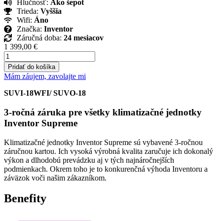
Hlučnosť:
Ako šepot
Trieda:
Vyššia
Wifi:
Áno
Značka:
Inventor
Záručná doba:
24 mesiacov
1 399,00
€
množstvo
Inventor
Pridať do košíka
Supreme
Mám záujem, zavolajte mi
5
kW
SUVI-18WFI/ SUVO-18
3-ročná záruka pre všetky klimatizačné jednotky
Inventor Supreme
Klimatizačné jednotky Inventor Supreme sú vybavené 3-ročnou
záručnou kartou. Ich vysoká výrobná kvalita zaručuje ich dokonalý
výkon a dlhodobú prevádzku aj v tých najnáročnejších
podmienkach. Okrem toho je to konkurenčná výhoda Inventoru a
záväzok voči našim zákazníkom.
Benefity