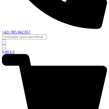
+421 905 842 857
Vyhľadajte
vysnívanú
klimatizáciu...
0,00
€
0