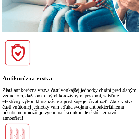
Antikorózna vrstva
Zlatá antikorózna vrstva častí vonkajšej jednotky chráni pred slaným
vzduchom, dažďom a inými korozívnymi prvkami, zaisťuje
efektívny výkon klimatizácie a predlžuje jej životnosť. Zlatá vrstva
časti vnútornej jednotky vám vďaka svojmu antibakteriálnemu
pôsobeniu umožňuje vychutnať si dokonale čistú a zdravú
atmosféru!