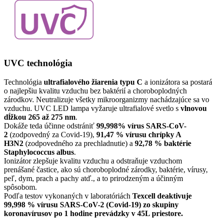
UVC technológia
Technológia
ultrafialového žiarenia typu C
a ionizátora sa postará
o najlepšiu kvalitu vzduchu bez baktérií a choroboplodných
zárodkov. Neutralizuje všetky mikroorganizmy nachádzajúce sa vo
vzduchu. UVC LED lampa vyžaruje ultrafialové svetlo s
vlnovou
dĺžkou 265 až 275 nm
.
Dokáže teda účinne odstrániť
99,998% vírus SARS-CoV-
2
(zodpovedný za Covid-19),
91,47 % vírusu chrípky A
H3N2
(zodpovedného za prechladnutie) a
92,78 % baktérie
Staphylococcus albus
.
Ionizátor zlepšuje kvalitu vzduchu a odstraňuje vzduchom
prenášané častice, ako sú choroboplodné zárodky, baktérie, vírusy,
peľ, dym, prach a pachy atď., a to prirodzeným a účinným
spôsobom.
Podľa testov vykonaných v laboratóriách
Texcell deaktivuje
99,998 % vírusu SARS-CoV-2 (Covid-19) zo skupiny
koronavírusov po 1 hodine prevádzky v 45L priestore.