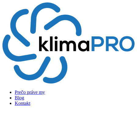
Preskočiť
na
obsah
Prečo práve my
Blog
Kontakt