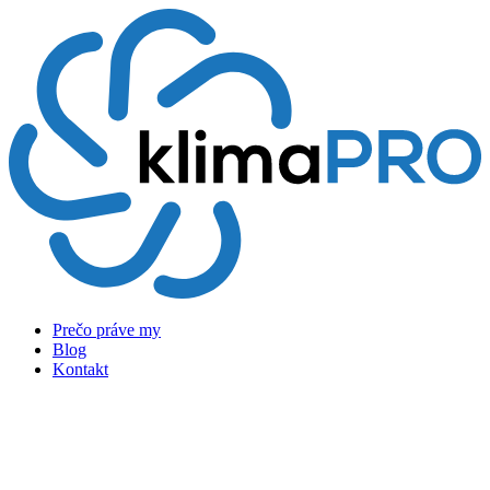
Preskočiť
na
obsah
Prečo práve my
Blog
Kontakt