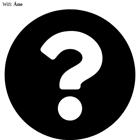
Wifi:
Áno