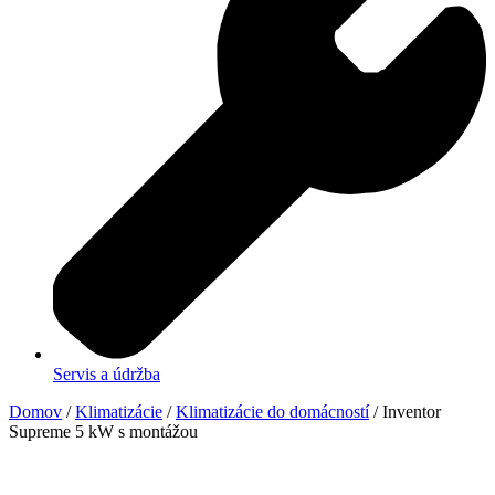
Servis a údržba
Domov
/
Klimatizácie
/
Klimatizácie do domácností
/ Inventor
Supreme 5 kW s montážou