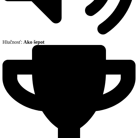
Hlučnosť:
Ako šepot