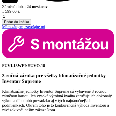
Záručná doba:
24 mesiacov
1 599,00
€
množstvo
Inventor
Pridať do košíka
Supreme
Mám záujem, zavolajte mi
5
kW
s
montážou
SUVI-18WFI/ SUVO-18
3-ročná záruka pre všetky klimatizačné jednotky
Inventor Supreme
Klimatizačné jednotky Inventor Supreme sú vybavené 3-ročnou
záručnou kartou. Ich vysoká výrobná kvalita zaručuje ich dokonalý
výkon a dlhodobú prevádzku aj v tých najnáročnejších
podmienkach. Okrem toho je to konkurenčná výhoda Inventoru a
záväzok voči našim zákazníkom.