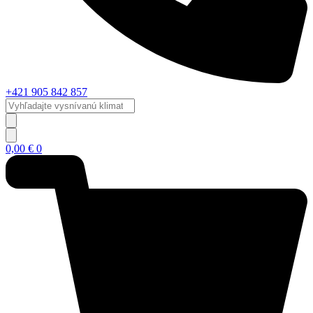
+421 905 842 857
Vyhľadajte
vysnívanú
klimatizáciu...
0,00
€
0