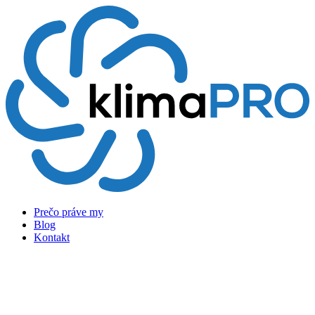
Preskočiť
na
obsah
Prečo práve my
Blog
Kontakt