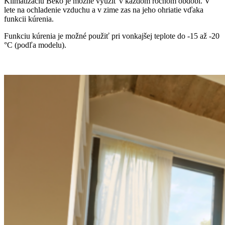
Klimatizáciu Beko je možné využiť v každom ročnom období. V
lete na ochladenie vzduchu a v zime zas na jeho ohriatie vďaka
funkcii kúrenia.
Funkciu kúrenia je možné použiť pri vonkajšej teplote do -15 až -20
°C (podľa modelu).