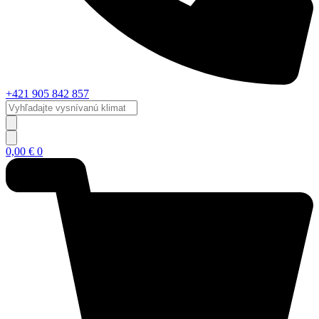
+421 905 842 857
Vyhľadajte
vysnívanú
klimatizáciu...
0,00
€
0