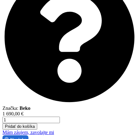
Značka:
Beko
1 690,00
€
množstvo
Beko
Pridať do košíka
EVOLUTIO
Mám záujem, zavolajte mi
5,3kW