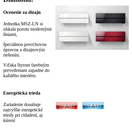
+
MUZ-
Ocenenie za dizajn
LN60VG2)
Jednotka MSZ-LN si
získala porotu modernými
líniami,
špeciálnou povrchovou
úpravou a dizajnovým
riešením.
Vďaka štyrom farebným
prevedeniam zapadne do
každého interiéru.
Energetická trieda
Zariadenie dosahuje
najvyššie energetické
triedy pri chladení, aj
kúrení