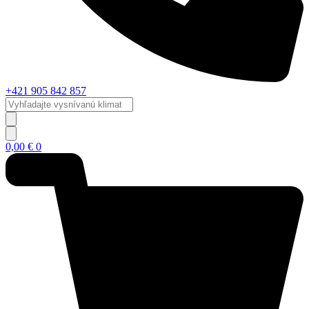
+421 905 842 857
Vyhľadajte
vysnívanú
klimatizáciu...
0,00
€
0