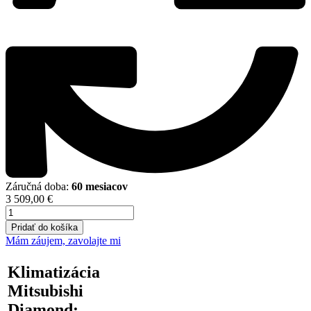
Záručná doba:
60 mesiacov
3 509,00
€
množstvo
Mitsubishi
Pridať do košíka
Diamond
Mám záujem, zavolajte mi
Onyxovo
čierna
Klimatizácia
6
kW
Mitsubishi
(MSZ-
Diamond:
LN60VG2B