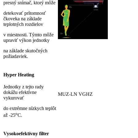
presný snímač, ktorý môže
detekovať prítomnosť
čkoveka na základe
teplotných rozdielov
v miestnosti. Týmto môže
upraviť výkon jednotky
na základe skutočných
požiadaviek.
Hyper Heating
Jednotky z tejto rady
dokážu efektívne
MUZ-LN VGHZ
vykurovať
do extrémne nízkych teplôt
o
až -25
C.
Vysokoefektívny filter