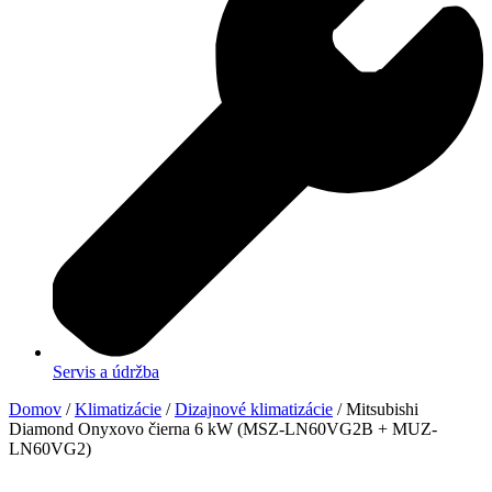
Servis a údržba
Domov
/
Klimatizácie
/
Dizajnové klimatizácie
/ Mitsubishi
Diamond Onyxovo čierna 6 kW (MSZ-LN60VG2B + MUZ-
LN60VG2)