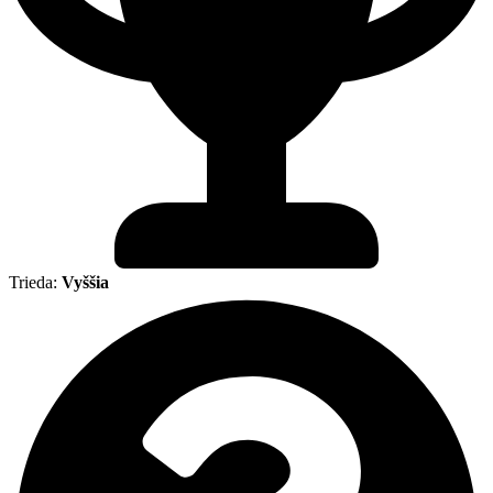
Trieda:
Vyššia