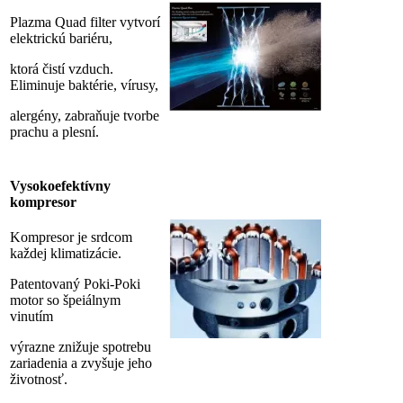
Plazma Quad filter vytvorí
elektrickú bariéru,
ktorá čistí vzduch.
Eliminuje baktérie, vírusy,
alergény, zabraňuje tvorbe
prachu a plesní.
Vysokoefektívny
kompresor
Kompresor je srdcom
každej klimatizácie.
Patentovaný Poki-Poki
motor so špeiálnym
vinutím
výrazne znižuje spotrebu
zariadenia a zvyšuje jeho
životnosť.