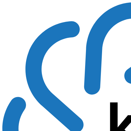
Preskočiť
na
obsah