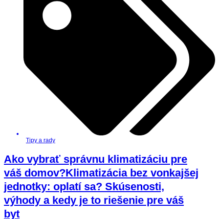
Tipy a rady
Ako vybrať správnu klimatizáciu pre
váš domov?Klimatizácia bez vonkajšej
jednotky: oplatí sa? Skúsenosti,
výhody a kedy je to riešenie pre váš
byt