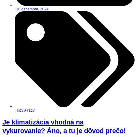
10 decembra, 2024
Tipy a rady
Je klimatizácia vhodná na
vykurovanie? Áno, a tu je dôvod prečo!