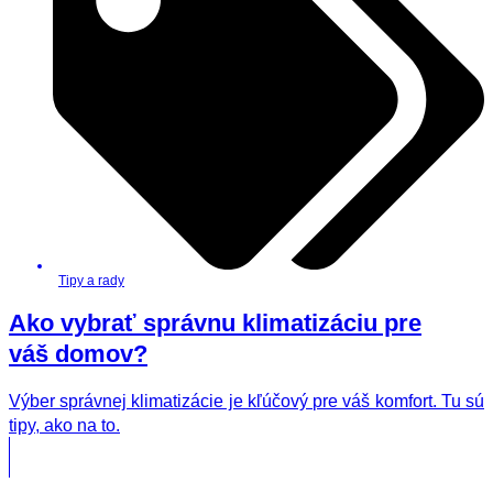
Tipy a rady
Ako vybrať správnu klimatizáciu pre
váš domov?
Výber správnej klimatizácie je kľúčový pre váš komfort. Tu sú
tipy, ako na to.