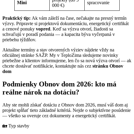
Mini
spracovanie
000 €)
Praktický tip:
Ak vám záleží na čase, nečakajte na presný termín
výzvy. Pripravte si projektovú dokumentáciu, energetický certifikát
a cenové ponuky
vopred
. Keď sa výzva otvorí, žiadosti sa
schvaľujú v poradí podania — a kapacita býva vyčerpaná v
priebehu týždňov.
Aktuálne termíny a stav otvorených výziev nájdete vždy na
oficiálnej stránke SAŽP. My v TeploZima sledujeme novinky
priebežne a klientov informujeme, len čo sa nová výzva otvorí — ak
chcete dostávať notifikácie, kontaktujte nás cez
stránku Obnov
dom
Podmienky Obnov dom 2026: kto má
reálne nárok na dotáciu?
Aby ste mohli získať dotáciu z Obnov dom 2026, musí váš dom aj
projekt spĺňať tieto základné kritériá. Nejde o subjektívne posúdenie
— všetko sa overuje cez dokumenty a energetický certifikát.
🏡 Typ stavby