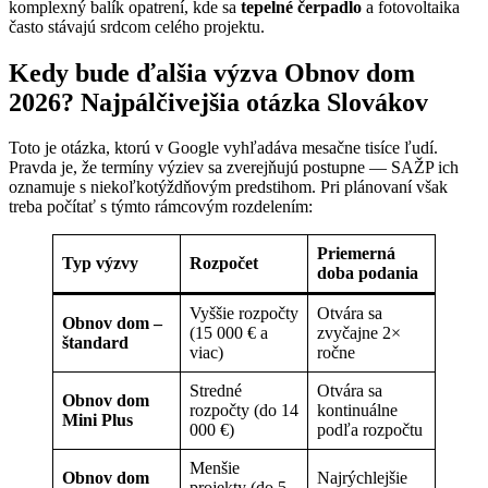
komplexný balík opatrení, kde sa
tepelné čerpadlo
a fotovoltaika
často stávajú srdcom celého projektu.
Kedy bude ďalšia výzva Obnov dom
2026? Najpálčivejšia otázka Slovákov
Toto je otázka, ktorú v Google vyhľadáva mesačne tisíce ľudí.
Pravda je, že termíny výziev sa zverejňujú postupne — SAŽP ich
oznamuje s niekoľkotýždňovým predstihom. Pri plánovaní však
treba počítať s týmto rámcovým rozdelením:
Priemerná
Typ výzvy
Rozpočet
doba podania
Vyššie rozpočty
Otvára sa
Obnov dom –
(15 000 € a
zvyčajne 2×
štandard
viac)
ročne
Stredné
Otvára sa
Obnov dom
rozpočty (do 14
kontinuálne
Mini Plus
000 €)
podľa rozpočtu
Menšie
Obnov dom
Najrýchlejšie
projekty (do 5