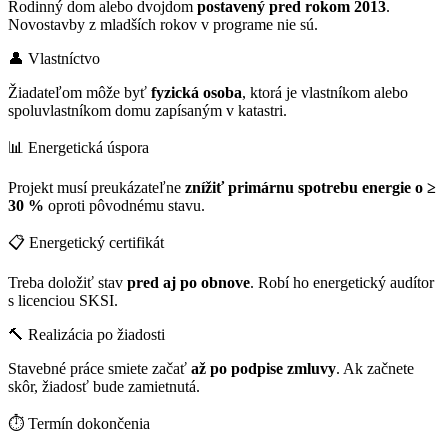
Rodinný dom alebo dvojdom
postavený pred rokom 2013
.
Novostavby z mladších rokov v programe nie sú.
👤 Vlastníctvo
Žiadateľom môže byť
fyzická osoba
, ktorá je vlastníkom alebo
spoluvlastníkom domu zapísaným v katastri.
📊 Energetická úspora
Projekt musí preukázateľne
znížiť primárnu spotrebu energie o ≥
30 %
oproti pôvodnému stavu.
📋 Energetický certifikát
Treba doložiť stav
pred aj po obnove
. Robí ho energetický audítor
s licenciou SKSI.
🔨 Realizácia po žiadosti
Stavebné práce smiete začať
až po podpise zmluvy
. Ak začnete
skôr, žiadosť bude zamietnutá.
⏱️ Termín dokončenia