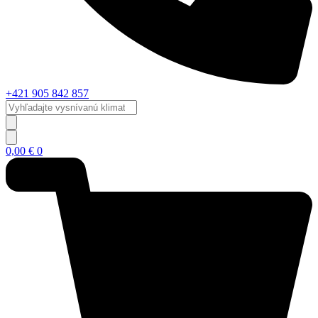
+421 905 842 857
Vyhľadajte
vysnívanú
klimatizáciu...
0,00
€
0