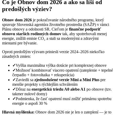
Čo je Obnov dom 2026 a ako sa líši od
predošlých výziev?
Obnov dom 2026
je pokračovanie národného programu, ktorý
spravuje Slovenská agentúra životného prostredia (SAŽP) v rámci
Plánu obnovy a odolnosti SR. Cieľom je
finančne podporiť
obnovu starších rodinných domov
tak, aby spotrebovali menej
energie, znížili emisie CO₂ a stali sa modernými a zdravými
miestami pre bývanie.
Oproti predošlým výzvam priniesli verzie 2024–2026 niekoľko
zásadných zmien:
✓
Vyššia maximálna výška dotácie pri komplexnej obnove
✓
Možnosť kombinovať viacero opatrení (zateplenie + tepelné
čerpadlo + fotovoltaika + rekuperácia)
✓
Zaviedli sa
zjednodušené verzie Mini a Mini Plus
pre
menšie projekty s rýchlejším schválením
✓
Dôraz na
energetickú triedu A0 alebo A1
po obnove (tzv.
takmer nulové domy)
✓
Podmienka, že časť opatrení musí znížiť primárnu spotrebu
energie o aspoň 30 %
Hlavná myšlienka:
Obnov dom 2026 nie je len o zateplení — je to